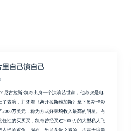
片里自己演自己
0
？尼古拉斯·凯奇出身一个演演艺世家，他叔叔是电
上了表演，并凭着《离开拉斯维加斯》拿下奥斯卡影
2000万美元，称为方式好莱坞收入最高的明星。有
任性的买买买，凯奇曾经买过2000万的大型私人飞
些稀奇古怪的鲨鱼、陨石、恐龙头骨之累的，挥霍无度最