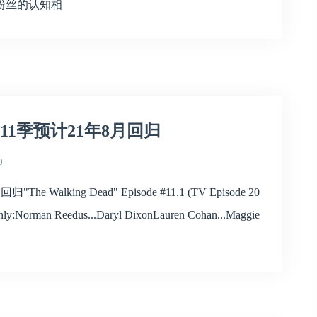
粉丝的认知相
022) 11季预计21年8月回归
0
"The Walking Dead" Episode #11.1 (TV Episode 20
d only:Norman Reedus...Daryl DixonLauren Cohan...Maggie