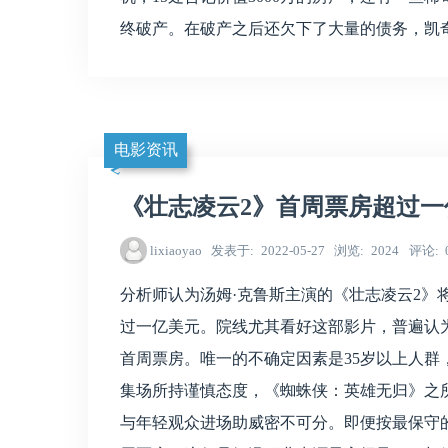
终破产。在破产之后还欠下了大量的债务，凯
电影资讯
《壮志凌云2》首周票房超过一
lixiaoyao
发表于
2022-05-27
浏览
2024
评论
分析师认为汤姆·克鲁斯主演的《壮志凌云2》
过一亿美元。院线尤其看好这部影片，普遍认为
首周票房。唯一的不确定因素是35岁以上人
集场所持谨慎态度，《蜘蛛侠：英雄无归》之所
与年轻观众进场助威密不可分。即便按最保守的估