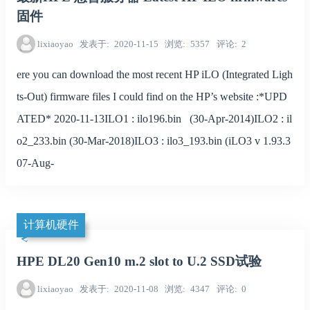
固件
lixiaoyao
发表于
2020-11-15
浏览
5357
评论
2
ere you can download the most recent HP iLO (Integrated Ligh
ts-Out) firmware files I could find on the HP’s website :*UPD
ATED* 2020-11-13ILO1 : ilo196.bin (30-Apr-2014)ILO2 : il
o2_233.bin (30-Mar-2018)ILO3 : ilo3_193.bin (iLO3 v 1.93.3
07-Aug-
计算机硬件
HPE DL20 Gen10 m.2 slot to U.2 SSD试验
lixiaoyao
发表于
2020-11-08
浏览
4347
评论
0