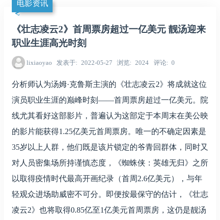
电影资讯
《壮志凌云2》首周票房超过一亿美元 靓汤迎来
职业生涯高光时刻
lixiaoyao
发表于
2022-05-27
浏览
2024
评论
0
分析师认为汤姆·克鲁斯主演的《壮志凌云2》将成就这位
演员职业生涯的巅峰时刻——首周票房超过一亿美元。院
线尤其看好这部影片，普遍认为这部定于本周末在美公映
的影片能获得1.25亿美元首周票房。唯一的不确定因素是
35岁以上人群，他们既是该片锁定的爷青回群体，同时又
对人员密集场所持谨慎态度，《蜘蛛侠：英雄无归》之所
以取得疫情时代最高开画纪录（首周2.6亿美元），与年
轻观众进场助威密不可分。即便按最保守的估计，《壮志
凌云2》也将取得0.85亿至1亿美元首周票房，这仍是靓汤