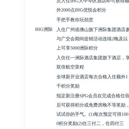
次入住IHG大中华区酒店即可获得
外2000点IHG优悦会积分
手把手教你玩劲赏
IHG洲际
入住广州或佛山旗下洲际集团酒店
与广交会期间促销活动连续2晚及以
上可享5000洲际积分
入住任一洲际酒店集团旗下酒店，
双倍航空里程
全球新开业酒店每次合格入住额外1
千积分奖励
指定新注册SPG会员在完成合格住
后可获得积分或免费房晚不等奖励
试试你的手气。(1)每次预定可得100
0积分奖励(2)住三付二，住四付三