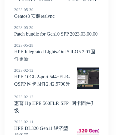
2023-05-30
Centos8 安装realvnc
2023-05-29
Patch bundle for Gen10 SPP 2023.03.00.00
2023-05-29
HPE Integrated Lights-Out 5 iLO5 2.91固
件更新
2023-02-12
HPE 10Gb 2-port 544+FLR-
QSFP 网卡固件2.42.5700升
级
2023-02-12
惠普 Hp HPE 560FLR-SFP+网卡固件升
级
2023-02-11
HPE DL320 Gen11 经济型