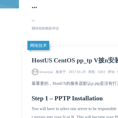
...
...
期待你的精彩评论
网络技术
HostUS CentOS pp_tp V披
lixiaoyao
发表于
2017-01-29
浏览
3263
评论
最重要的，HostUS的服务器默认p ptp是
Step 1 – PPTP Installation
You will have to select one server to be responsible 
r servers into your V-pi N. This will become your 