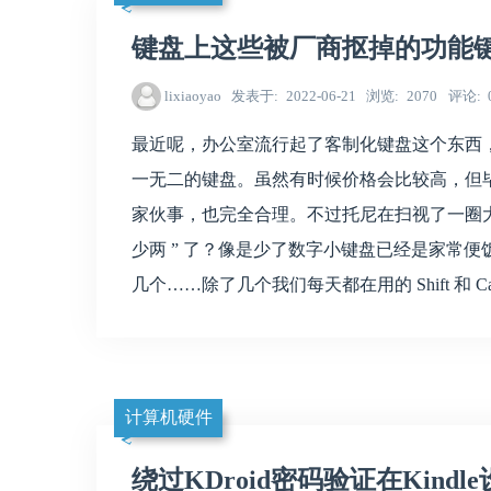
键盘上这些被厂商抠掉的功能键
lixiaoyao
发表于
2022-06-21
浏览
2070
评论
最近呢，办公室流行起了客制化键盘这个东西
一无二的键盘。虽然有时候价格会比较高，但
家伙事，也完全合理。不过托尼在扫视了一圈大
少两 ” 了？像是少了数字小键盘已经是家常
几个……除了几个我们每天都在用的 Shift 和 Cap
计算机硬件
绕过KDroid密码验证在Kindle