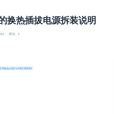
G9 的换热插拔电源拆装说明
582
评论
0
en_US&docId=c04630949