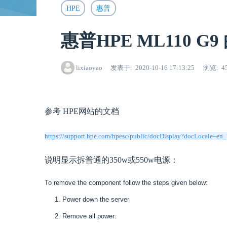
HPE
惠普
惠普HPE ML110 
lixiaoyao
发表于
2020-10-16 17:13:25
浏览
4
参考 HPE网站的文档
https://support.hpe.com/hpesc/public/docDisplay?docLocale=
说明显示拆普通的350w或550w电源：
To remove the component follow the steps given below:
Power down the server
Remove all power: