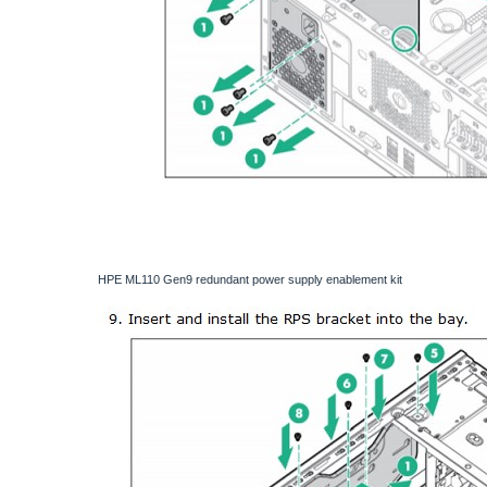
HPE ML110 Gen9 redundant power supply enablement kit