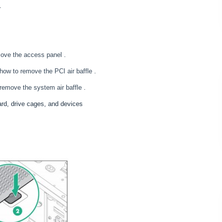
.
emove the access panel
.
 how to remove the PCI air baffle
.
 remove the system air baffle
.
rd, drive cages, and devices