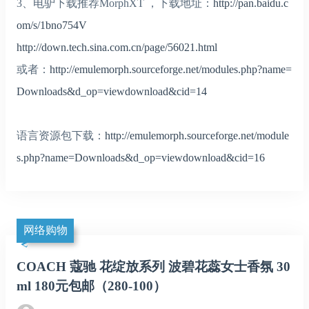
3、电驴下载推荐MorphXT ，下载地址：
http://pan.baidu.c
om/s/1bno754V
http://down.tech.sina.com.cn/page/56021.html
或者：
http://emulemorph.sourceforge.net/modules.php?name=
Downloads&d_op=viewdownload&cid=14
语言资源包下载：
http://emulemorph.sourceforge.net/module
s.php?name=Downloads&d_op=viewdownload&cid=16
网络购物
COACH 蔻驰 花绽放系列 波碧花蕊女士香氛 30
ml 180元包邮（280-100）