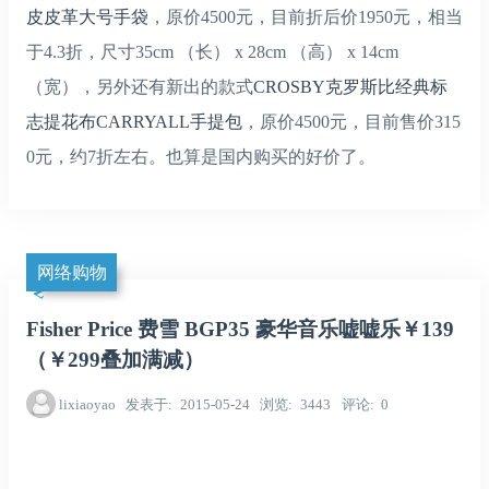
皮皮革大号手袋
，原价4500元，目前折后价1950元，相当
于4.3折，尺寸35cm （长） x 28cm （高） x 14cm
（宽），另外还有新出的款式
CROSBY克罗斯比经典标
志提花布CARRYALL手提包
，原价4500元，目前售价315
0元，约7折左右。也算是国内购买的好价了。
网络购物
Fisher Price 费雪 BGP35 豪华音乐嘘嘘乐￥139
（￥299叠加满减）
lixiaoyao
发表于
2015-05-24
浏览
3443
评论
0