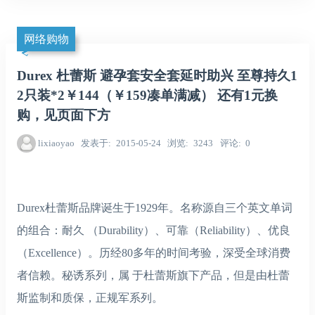
网络购物
Durex 杜蕾斯 避孕套安全套延时助兴 至尊持久1
2只装*2￥144（￥159凑单满减） 还有1元换
购，见页面下方
lixiaoyao
发表于
2015-05-24
浏览
3243
评论
0
Durex杜蕾斯品牌诞生于1929年。名称源自三个英文单词
的组合：耐久 （Durability）、可靠（Reliability）、优良
（Excellence）。历经80多年的时间考验，深受全球消费
者信赖。秘诱系列，属 于杜蕾斯旗下产品，但是由杜蕾
斯监制和质保，正规军系列。