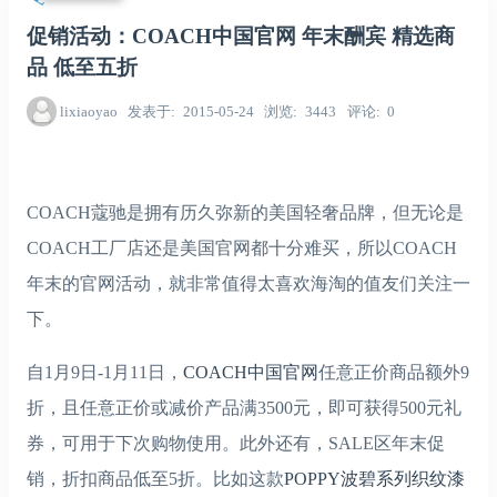
促销活动：COACH中国官网 年末酬宾 精选商
品 低至五折
lixiaoyao
发表于
2015-05-24
浏览
3443
评论
0
COACH蔻驰是拥有历久弥新的美国轻奢品牌，但无论是
COACH工厂店还是美国官网都十分难买，所以COACH
年末的官网活动，就非常值得太喜欢海淘的值友们关注一
下。
自1月9日-1月11日，
COACH中国官网
任意正价商品额外9
折，且任意正价或减价产品满3500元，即可获得500元礼
券，可用于下次购物使用。此外还有，SALE区年末促
销，折扣商品低至5折。比如这款
POPPY波碧系列织纹漆