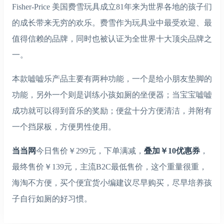
Fisher-Price 美国费雪玩具成立81年来为世界各地的孩子们
的成长带来无穷的欢乐。费雪作为玩具业中最受欢迎、最
值得信赖的品牌，同时也被认证为全世界十大顶尖品牌之
一。
本款嘘嘘乐产品主要有两种功能，一个是给小朋友垫脚的
功能，另外一个则是训练小孩如厕的坐便器；当宝宝嘘嘘
成功就可以得到音乐的奖励；便盆十分方便清洁，并附有
一个挡尿板，方便男性使用。
当当网
今日售价￥299元，下单满减，
叠加￥10优惠券
，
最终售价￥139元，主流B2C最低售价，这个重量很重，
海淘不方便，买个便宜货小编建议尽早购买，尽早培养孩
子自行如厕的好习惯。