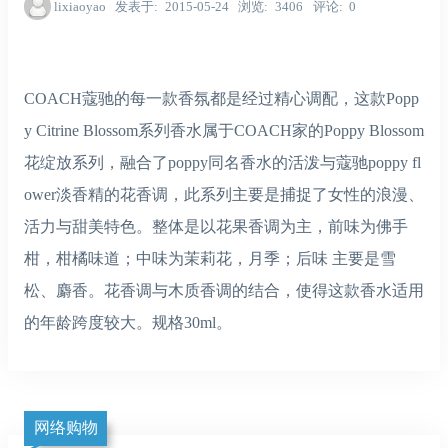
lixiaoyao
发表于
2015-05-24
浏览
3406
评论
0
COACH蔻驰的每一款香氛都是经过精心调配，这款Popp
y Citrine Blossom系列香水属于COACH家的Poppy Blossom
花绽放系列，融合了poppy同名香水的活泼与蔻驰poppy fl
ower淡香精的花香调，此系列主要是捕捉了女性的浪漫、
活力与甜美特色。整体是以花果香调为主，前味为佛手
柑，柑橘味道；中味为茉莉花，月季；后味 主要是雪
松、麝香。花香调与木质香调的结合，使得这款香水适用
的年龄跨度较大。规格30ml。
网络购物